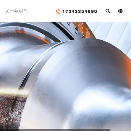
17343354890
关于翔明