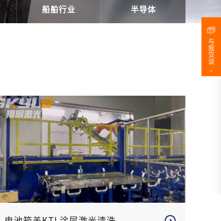
船舶行业
半导体
与
我
交
谈
<
电池箱盖KTL涂层激光清洗