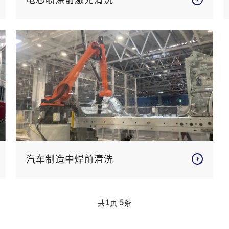
汽车制造中焊前清洗
共
1
页
5
条