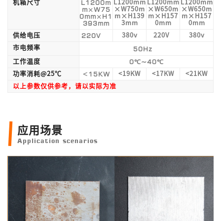
L1200m
机箱尺寸
L1200mm
L1200mm
L1200mm
m×W75
×W750m
×W650m
×W650m
0mm×H1
m×H139
m×H157
m×H157
393mm
3mm
0mm
0mm
220V
供给电压
380v
220V
380v
市电频率
50Hz
0℃~40℃
工作温度
<15KW
功率消耗@25℃
<19KW
<17KW
<21KW
以上参数仅供参考，请以实际为准
应用场景
Application scenarios