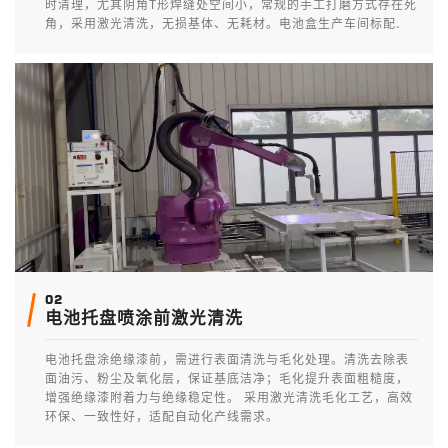
时清理，尤其阴角T形焊缝处空间小，常规的手工打磨方式存在死
角，采用激光清洗，无损基体、无耗材。电池盒生产车间标配.
02
电池托盘喷涂前激光清洗
电池托盘涂绝缘漆前，需进行表面清洗与毛化处理。清洗去除表
面油污、粉尘及氧化层，保证基底洁净；毛化提升表面粗糙度，
增强绝缘漆附着力与绝缘稳定性。 采用激光清洗毛化工艺，高效
环保、一致性好，适配自动化产线需求。