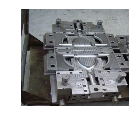
地去
物体
清洗
、塑