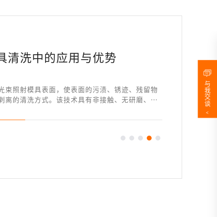
具清洗中的应用与优势
与
光束照射模具表面，使表面的污渍、锈迹、残留物
我
交
剥离的清洗方式。该技术具有非接触、无研磨、无
谈
模具的精度和表面质量造成影响。
<