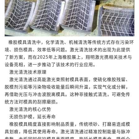
橡胶模具清洗中，化学清洗、机械清洗等传统方式存在污染环
境、损伤模具、效率低等问题。激光清洗技术的出现为此提供
了新方案，而在2025年上海橡胶展上，翔明激光携相关技术与
设备亮相，进一步推动了该技术的行业应用。
激光清洗技术原理
激光清洗通过高能激光束照射模具表面，使硫化橡胶残留、
脱模剂污垢等污染物吸收能量后瞬间升温，实现气化或分解，
再借助光压与冲击波脱离模具。这种非接触式清洗，可避免传
统方法对模具的刮擦磨损。
激光清洗的核心优势
无损伤护模，延长寿命
橡胶模具精度直接影响制品质量，传统喷砂、打磨易造成模
具划痕，降低其使用寿命。激光清洗通过精准控制能量与脉冲
参数，去垢同时保护模具表面精度，能延长模具寿命，降低企